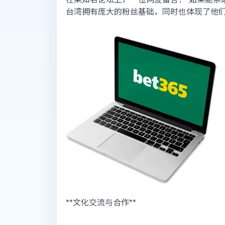
台湾拥有庞大的粉丝基础，同时也体现了他
**文化交流与合作**