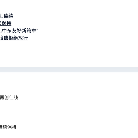
创佳绩
续保持
启中东友好新篇章”
赔偿拒绝放行
再创佳绩
持续保持