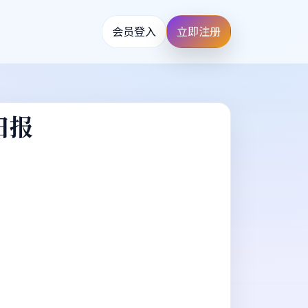
会员登入
立即注册
日报