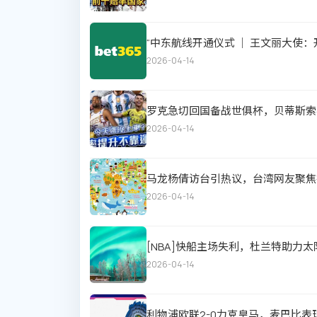
“中东航线开通仪式 ｜ 王文丽大使
2026-04-14
罗克急切回国备战世俱杯，贝蒂斯索
2026-04-14
马龙杨倩访台引热议，台湾网友聚焦
2026-04-14
[NBA]快船主场失利，杜兰特助力太
2026-04-14
利物浦欧联2-0力克皇马，麦巴比