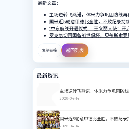
最新文章：
主场逆转飞燕诺，体米力争巩固防线再
国米近5轮意甲德比全胜，不败纪录持
“中东航线开通仪式 ｜ 王文丽大使：开
罗克急切回国备战世俱杯，贝蒂斯索要
返回列表
复制链接
最新资讯
主场逆转飞燕诺，体米力争巩固防线
2026-04-14
国米近5轮意甲德比全胜，不败纪录
2026-04-14