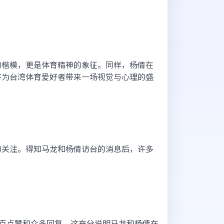
的楷模，更是体育精神的象征。同样，杨倩在
将为台湾体育爱好者带来一场视觉与心理的盛
的关注。得知马龙和杨倩访台的消息后，许多
数百点赞和众多回复。这充分说明马龙和杨倩在