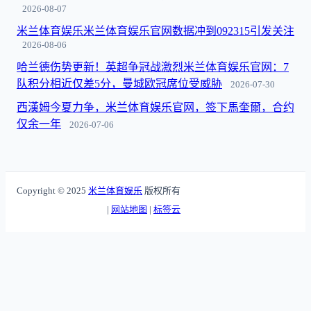
2026-08-07
米兰体育娱乐米兰体育娱乐官网数据冲到092315引发关注
2026-08-06
哈兰德伤势更新！英超争冠战激烈米兰体育娱乐官网：7
队积分相近仅差5分，曼城欧冠席位受威胁
2026-07-30
西漢姆今夏力争，米兰体育娱乐官网，签下馬奎爾，合约
仅余一年
2026-07-06
Copyright © 2025
米兰体育娱乐
版权所有
|
网站地图
|
标签云