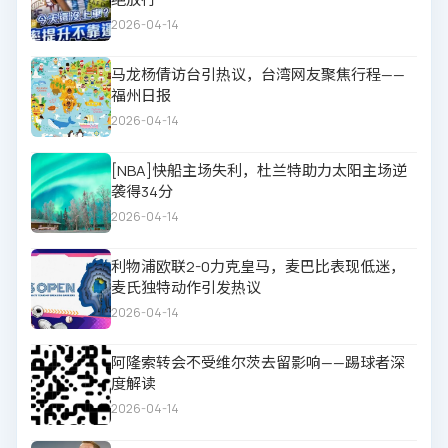
2026-04-14
马龙杨倩访台引热议，台湾网友聚焦行程——
福州日报
2026-04-14
[NBA]快船主场失利，杜兰特助力太阳主场逆
袭得34分
2026-04-14
利物浦欧联2-0力克皇马，麦巴比表现低迷，
麦氏独特动作引发热议
2026-04-14
阿隆索转会不受维尔茨去留影响——踢球者深
度解读
2026-04-14