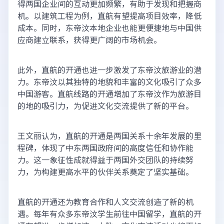
得两国企业间的互动更加频繁，有助于发现和把握商
机。以建筑工程为例，直航有望提高项目效率，降低
成本。同时，东帝汶本地企业也能更便捷地与中国供
应商建立联系，获得更广阔的市场机会。
此外，直航的开通也进一步激发了东帝汶旅游业的潜
力。东帝汶以其独特的地貌和丰富的文化吸引了众多
中国游客。直航线路的开通增加了东帝汶作为旅游目
的地的吸引力，为促进文化交流提供了新的平台。
王文丽认为，直航的开通是两国关系十余年发展的里
程碑，体现了中东两国政府间的高度信任和协作能
力。这一象征性成就得益于两国外交团队的持续努
力，为构建更高水平的伙伴关系奠定了坚实基础。
直航的开通还为教育合作和人文交流创造了新的机
遇。每年有众多东帝汶学生前往中国留学，直航的开