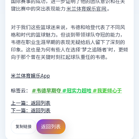
国际赛事的成功，进一步证明了他的团队意识和在关
键比赛中的突出表现能力
米兰体育娱乐官网
。
对于我们这些篮球迷来说，韦德和哈登代表了不同风
格和时代的篮球魅力。但谈到带领球队夺冠的能力，
韦德在职业生涯早期的表现无疑给后人留下了深刻的
印象。这也是为何有些人在选择“梦之追随者”时，更倾
向于那个曾在关键时刻扛起球队重任的韦德。
米兰体育娱乐App
标签云：
#韦德早期夺
#冠实力超哈
#我更倾心于
上一篇：返回列表
下一篇：返回列表
返回列表
复制链接