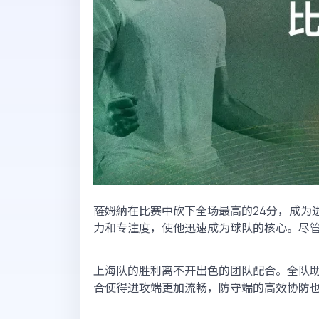
薩姆納在比赛中砍下全场最高的24分，成为
力和专注度，使他迅速成为球队的核心。尽
上海队的胜利离不开出色的团队配合。全队助
合使得进攻端更加流畅，防守端的高效协防也