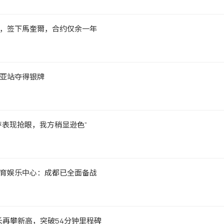
，签下馬奎爾，合约仅余一年
亚站夺得银牌
萨表现抢眼，我方稍显逊色”
育娱乐中心：成都已全面备战
长再攀新高，突破54分钟里程碑