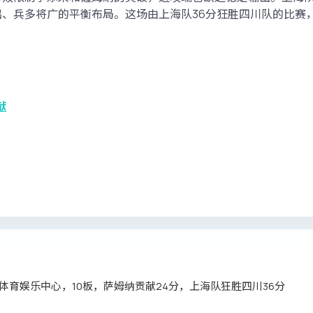
、兵多将广的平衡布局。这场由上海队36分狂胜四川队的比赛
献
兰体育娱乐中心，10板，萨姆纳贡献24分，上海队狂胜四川36分