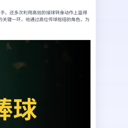
对手，还多次利用高效的接球转身动作上篮得
的关键一环，他通过高位传球枢纽的角色，为