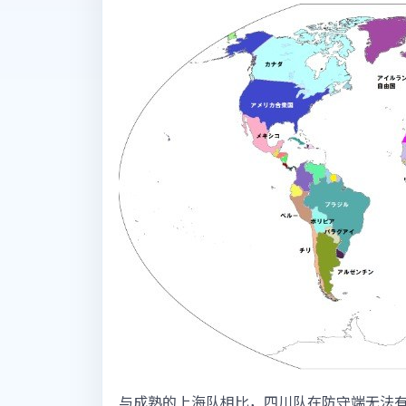
与成熟的上海队相比，四川队在防守端无法