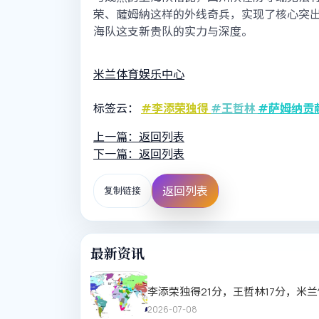
荣、薩姆納这样的外线奇兵，实现了核心突出
海队这支新贵队的实力与深度。
米兰体育娱乐中心
标签云：
#李添荣独得
#王哲林
#萨姆纳贡
上一篇：返回列表
下一篇：返回列表
返回列表
复制链接
最新资讯
李添荣独得21分，王哲林17分，米
2026-07-08