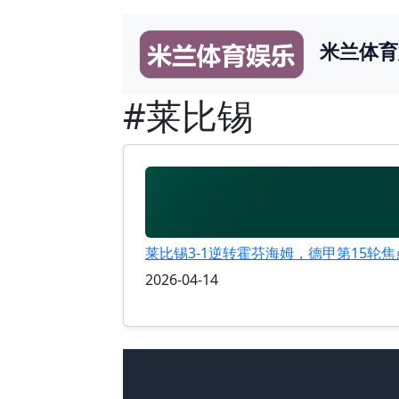
米兰体育
#莱比锡
莱比锡3-1逆转霍芬海姆，德甲第15轮
2026-04-14