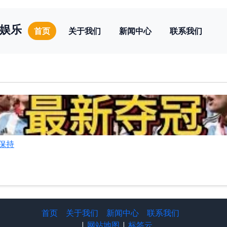
娱乐
首页
关于我们
新闻中心
联系我们
保持
首页
关于我们
新闻中心
联系我们
|
网站地图
|
标签云