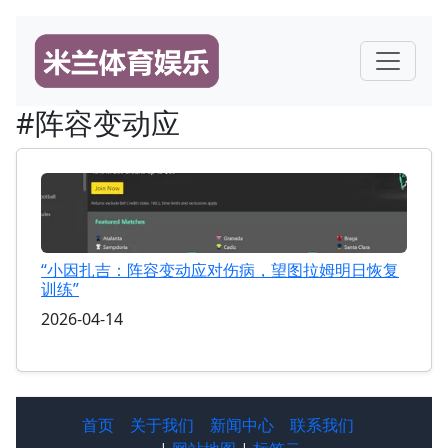
#阵容变动应
“小因扎吉：阵容变动应对伤病，望图拉姆明日恢复
训练”
2026-04-14
首页
关于我们
新闻中心
联系我们