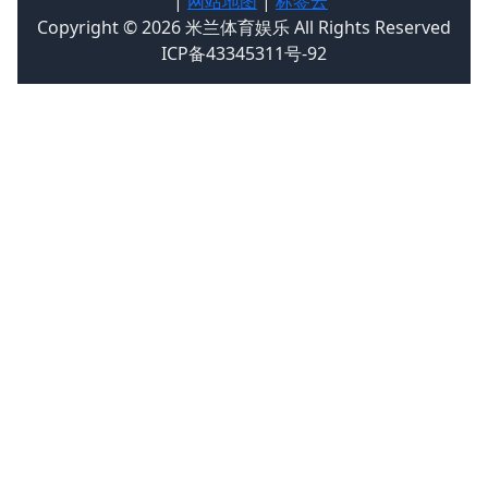
|
网站地图
|
标签云
Copyright © 2026 米兰体育娱乐 All Rights Reserved
ICP备43345311号-92