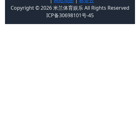
|
网站地图
|
标签云
Copyright © 2026 米兰体育娱乐 All Rights Reserved
ICP备30698101号-45