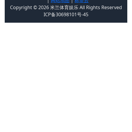
|
网站地图
|
标签云
Copyright © 2026 米兰体育娱乐 All Rights Reserved
ICP备30698101号-45