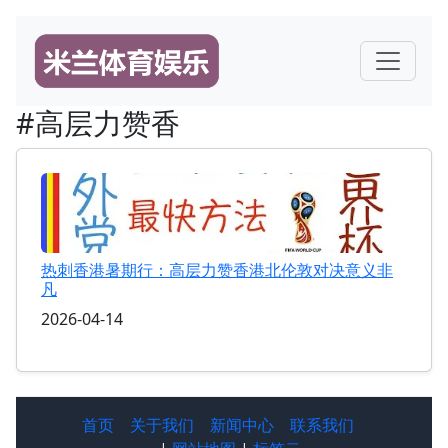
#高层力赞香
热刺香港暑期行：高层力赞香港北伦敦对决意义非
凡
2026-04-14
首页
关于我们
新闻中心
联系我们