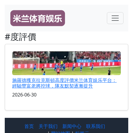
#度評價
施羅德獲克拉克斯頓高度評價米兰体育娱乐平台：
經驗豐富老將控球，隊友默契逐漸提升
2026-06-30
首页
关于我们
新闻中心
联系我们