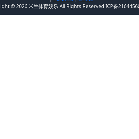
right © 2026 米兰体育娱乐 All Rights Reserved ICP备2164456