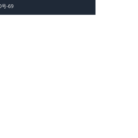
0号-69