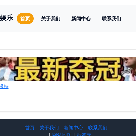
娱乐
首页
关于我们
新闻中心
联系我们
保持
首页
关于我们
新闻中心
联系我们
|
网站地图
|
标签云