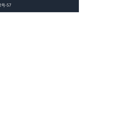
2号-57