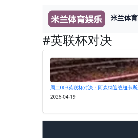
米兰体育
#英联杯对决
周二003英联杯对决：阿森纳迎战纽卡
2026-04-19